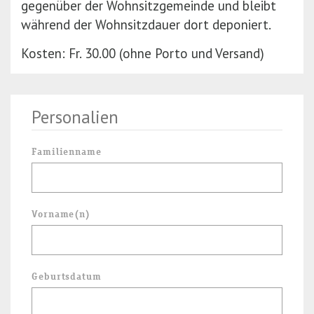
gegenüber der Wohnsitzgemeinde und bleibt
r
(P
während der Wohnsitzdauer dort deponiert.
e
r
Kosten: Fr. 30.00 (ohne Porto und Versand)
s
e
s
s
E
s
n
E
Personalien
t
n
e
t
Familienname
r)
e
r)
Vorname(n)
Geburtsdatum