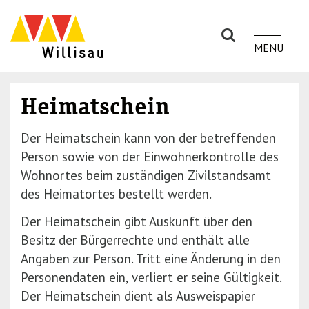
S
S
k
k
i
i
p
p
t
t
Heimatschein
o
o
n
m
Der Heimatschein kann von der betreffenden
a
a
Person sowie von der Einwohnerkontrolle des
v
i
Wohnortes beim zuständigen Zivilstandsamt
i
n
des Heimatortes bestellt werden.
g
c
a
o
Der Heimatschein gibt Auskunft über den
t
n
Besitz der Bürgerrechte und enthält alle
i
t
Angaben zur Person. Tritt eine Änderung in den
o
e
Personendaten ein, verliert er seine Gültigkeit.
n
n
Der Heimatschein dient als Ausweispapier
(P
t