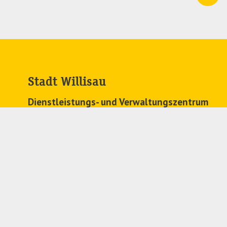
Stadt Willisau
Dienstleistungs- und Verwaltungszentrum
Zehntenplatz 1
6130 Willisau
041 972 63 63
stadtkanzlei@
willisau.ch
Regionales Zivilstandsamt
041 972 71 91
zivilstandsamt@
willisau.ch