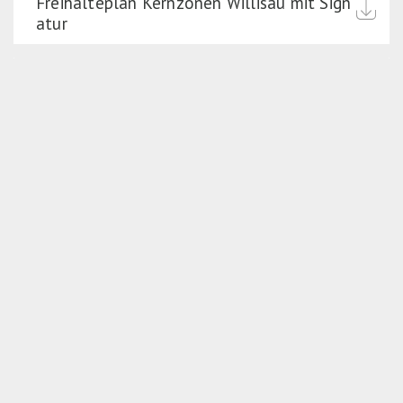
Freihalteplan Kernzonen Willisau mit Sign
atur