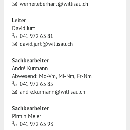
werner.eberhart@willisau.ch
r
(P
e
r
Leiter
s
e
David Jurt
s
s
041 972 63 81
E
s
david.jurt@willisau.ch
n
E
t
n
Sachbearbeiter
e
t
André Kurmann
r)
e
Abwesend: Mo-Vm, Mi-Nm, Fr-Nm
r)
041 972 63 85
andre.kurmann@willisau.ch
Sachbearbeiter
Pirmin Meier
041 972 63 93