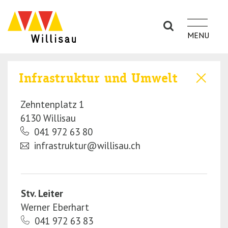
S
S
k
k
i
i
p
p
t
t
o
o
Infrastruktur und Umwelt
n
m
a
a
Zehntenplatz 1
v
i
6130 Willisau
i
n
041 972 63 80
g
c
infrastruktur@willisau.ch
a
o
t
n
i
t
Stv. Leiter
o
e
Werner Eberhart
n
n
041 972 63 83
(P
t