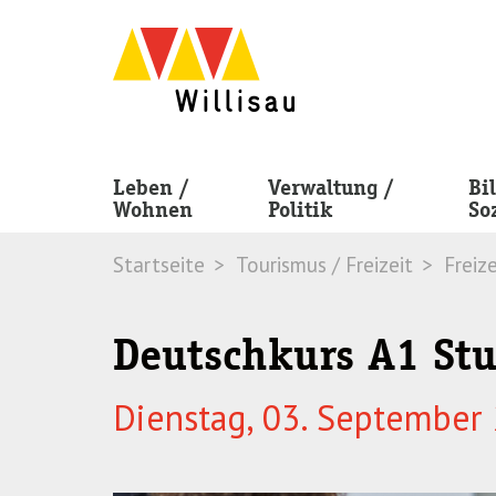
Skip
Skip
to
to
navigation
main
(Press
content
Enter)
(Press
Enter)
Leben /
Verwaltung /
Bi
Wohnen
Politik
So
Startseite
Tourismus / Freizeit
Freize
Deutschkurs A1 Stu
Dienstag, 03. September 