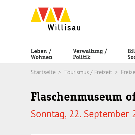
Skip
Skip
to
to
navigation
main
(Press
content
Enter)
(Press
Enter)
Leben /
Verwaltung /
Bi
Wohnen
Politik
So
Startseite
Tourismus / Freizeit
Freize
Flaschenmuseum o
Sonntag, 22. September 