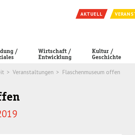
AKTUELL
VERANS
ldung /
Wirtschaft /
Kultur /
ziales
Entwicklung
Geschichte
it
Veranstaltungen
Flaschenmuseum offen
ffen
2019