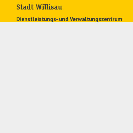
Stadt Willisau
Dienstleistungs- und Verwaltungszentrum
Zehntenplatz 1
6130 Willisau
041 972 63 63
stadtkanzlei@
willisau.ch
Regionales Zivilstandsamt
041 972 71 91
zivilstandsamt@
willisau.ch
Folgen Sie uns auf Social Media:
LinkedIn
Instagram
Facebook