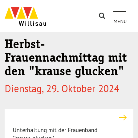
S
S
k
k
i
i
p
p
t
t
Herbst-
o
o
Frauennachmittag mit
n
m
a
a
den "krause glucken"
v
i
i
n
Dienstag, 29. Oktober 2024
g
c
a
o
t
n
i
t
o
e
n
n
Unterhaltung mit der Frauenband
(P
t