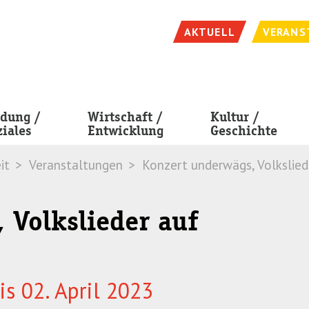
AKTUELL
VERANS
ldung /
Wirtschaft /
Kultur /
ziales
Entwicklung
Geschichte
it
Veranstaltungen
Konzert underwägs, Volkslied
 Volkslieder auf
is 02. April 2023