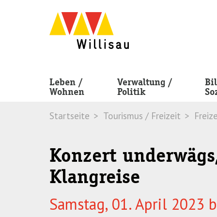
Skip
Skip
to
to
navigation
main
(Press
content
Enter)
(Press
Enter)
Leben /
Verwaltung /
Bi
Wohnen
Politik
So
Startseite
Tourismus / Freizeit
Freize
Konzert underwägs,
Klangreise
Samstag, 01. April 2023 b