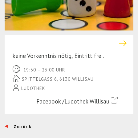
r
(P
e
r
s
e
s
s
E
s
n
E
keine Vorkenntnis nötig, Eintritt frei.
t
n
e
t
19:30 – 23:00 UHR
r)
e
SPITTELGASS 6, 6130 WILLISAU
r)
LUDOTHEK
Facebook /Ludothek Willisau
Zurück