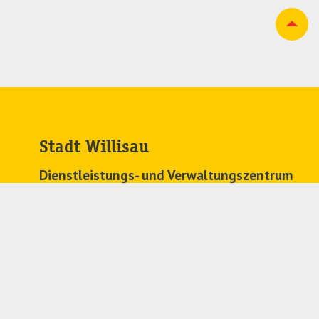
Stadt Willisau
Dienstleistungs- und Verwaltungszentrum
Zehntenplatz 1
6130 Willisau
041 972 63 63
stadtkanzlei@
willisau.ch
Regionales Zivilstandsamt
041 972 71 91