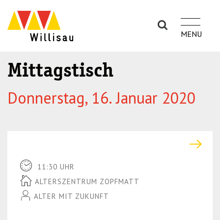
S
S
k
k
i
i
p
p
t
t
Mittagstisch
o
o
n
m
Donnerstag, 16. Januar 2020
a
a
v
i
i
n
g
c
a
o
t
n
11:30 UHR
i
t
ALTERSZENTRUM ZOPFMATT
o
e
ALTER MIT ZUKUNFT
n
n
(P
t