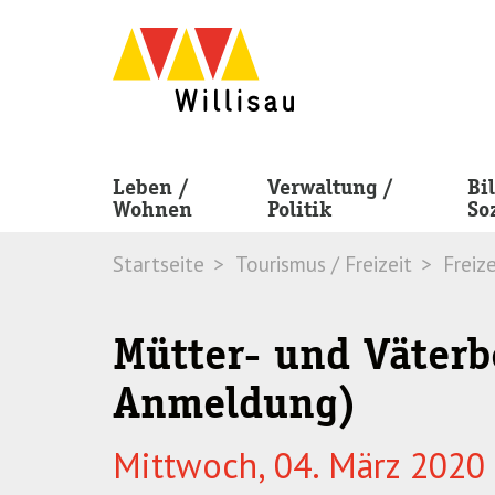
Skip
Skip
to
to
navigation
main
(Press
content
Enter)
(Press
Enter)
Leben /
Verwaltung /
Bi
Wohnen
Politik
So
Startseite
Tourismus / Freizeit
Freize
Mütter- und Väter
Anmeldung)
Mittwoch, 04. März 2020