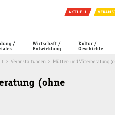
AKTUELL
VERANS
ldung /
Wirtschaft /
Kultur /
ziales
Entwicklung
Geschichte
it
Veranstaltungen
Mütter- und Väterberatung (
beratung (ohne