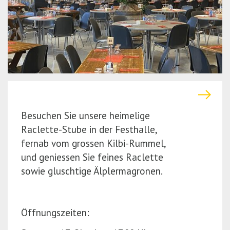
r
(P
e
r
s
e
s
s
E
s
n
E
t
n
e
t
Besuchen Sie unsere heimelige
r)
e
Raclette-Stube in der Festhalle,
r)
fernab vom grossen Kilbi-Rummel,
und geniessen Sie feines Raclette
sowie gluschtige Älplermagronen.
Öffnungszeiten: