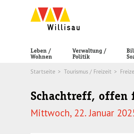
Skip
Skip
to
to
navigation
main
(Press
content
Enter)
(Press
Enter)
Leben /
Verwaltung /
Bi
Wohnen
Politik
So
Startseite
Tourismus / Freizeit
Freize
Schachtreff, offen 
Mittwoch, 22. Januar 202