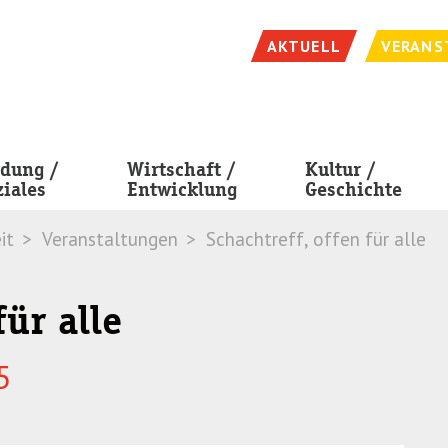
AKTUELL
VERANS
ldung /
Wirtschaft /
Kultur /
ziales
Entwicklung
Geschichte
it
Veranstaltungen
Schachtreff, offen für alle
für alle
5