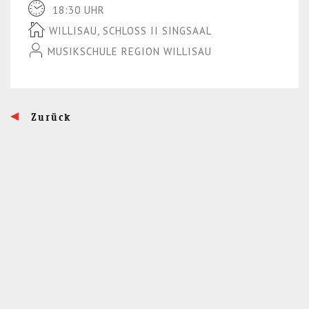
18:30 UHR
r
(P
WILLISAU, SCHLOSS II SINGSAAL
e
r
s
e
MUSIKSCHULE REGION WILLISAU
s
s
E
s
n
E
Zurück
t
n
e
t
r)
e
r)