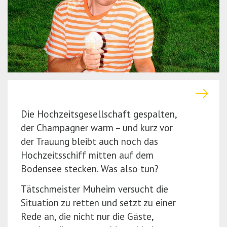
r
(P
e
r
s
e
s
s
E
s
n
E
t
n
e
t
Die Hochzeitsgesellschaft gespalten,
r)
e
der Champagner warm – und kurz vor
r)
der Trauung bleibt auch noch das
Hochzeitsschiff mitten auf dem
Bodensee stecken. Was also tun?
Tätschmeister Muheim versucht die
Situation zu retten und setzt zu einer
Rede an, die nicht nur die Gäste,