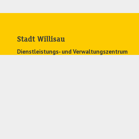
Stadt Willisau
Dienstleistungs- und Verwaltungszentrum
Zehntenplatz 1
6130 Willisau
041 972 63 63
stadtkanzlei@
willisau.ch
Regionales Zivilstandsamt
041 972 71 91
zivilstandsamt@
willisau.ch
Folgen Sie uns auf Social Media: