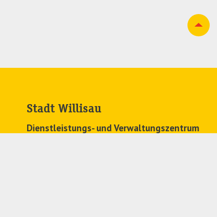
Stadt Willisau
Dienstleistungs- und Verwaltungszentrum
Zehntenplatz 1
6130 Willisau
041 972 63 63
stadtkanzlei@
willisau.ch
Regionales Zivilstandsamt