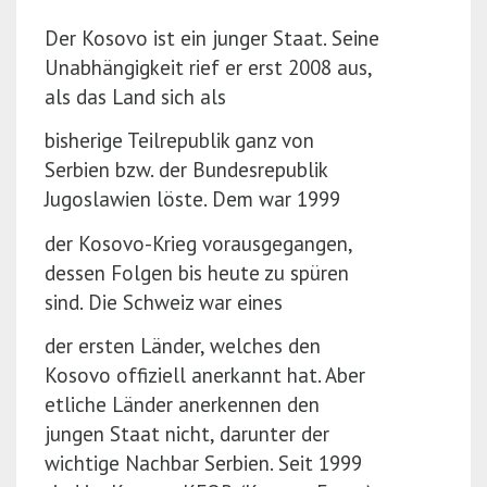
r
(P
Der Kosovo ist ein junger Staat. Seine
e
r
Unabhängigkeit rief er erst 2008 aus,
s
e
als das Land sich als
s
s
bisherige Teilrepublik ganz von
E
s
Serbien bzw. der Bundesrepublik
n
E
Jugoslawien löste. Dem war 1999
t
n
e
t
der Kosovo-Krieg vorausgegangen,
r)
e
dessen Folgen bis heute zu spüren
r)
sind. Die Schweiz war eines
der ersten Länder, welches den
Kosovo offiziell anerkannt hat. Aber
etliche Länder anerkennen den
jungen Staat nicht, darunter der
wichtige Nachbar Serbien. Seit 1999