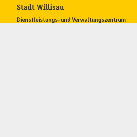
Stadt Willisau
Dienstleistungs- und Verwaltungszentrum
Zehntenplatz 1
6130 Willisau
041 972 63 63
stadtkanzlei@
willisau.ch
Regionales Zivilstandsamt
041 972 71 91
zivilstandsamt@
willisau.ch
Folgen Sie uns auf Social Media:
LinkedIn
Instagram
Facebook