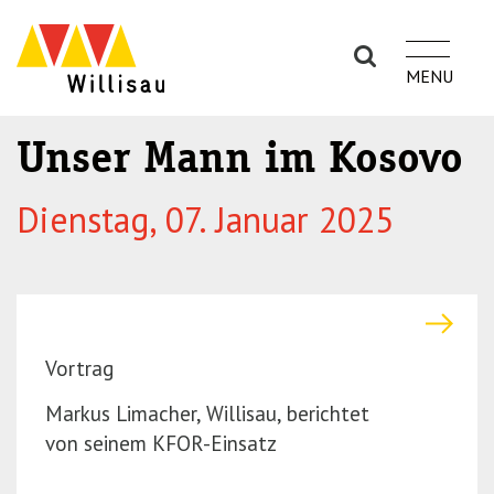
S
S
k
k
i
i
p
p
t
t
Unser Mann im Kosovo
o
o
n
m
Dienstag, 07. Januar 2025
a
a
v
i
i
n
g
c
a
o
Vortrag
t
n
i
t
Markus Limacher, Willisau, berichtet
o
e
von seinem KFOR-Einsatz
n
n
(P
t