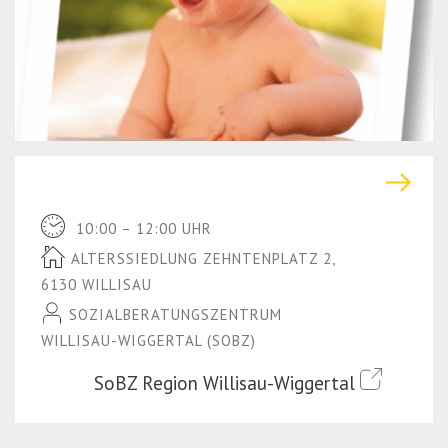
r
(P
e
r
s
e
s
s
E
s
n
E
t
n
e
t
10:00 – 12:00 UHR
r)
e
ALTERSSIEDLUNG ZEHNTENPLATZ 2,
r)
6130 WILLISAU
SOZIALBERATUNGSZENTRUM
WILLISAU-WIGGERTAL (SOBZ)
SoBZ Region Willisau-Wiggertal