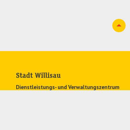
Stadt Willisau
Dienstleistungs- und Verwaltungszentrum
Zehntenplatz 1
6130 Willisau
041 972 63 63
stadtkanzlei@
willisau.ch