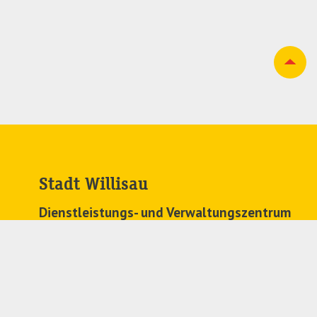
Stadt Willisau
Dienstleistungs- und Verwaltungszentrum
Zehntenplatz 1
6130 Willisau
041 972 63 63
stadtkanzlei@
willisau.ch