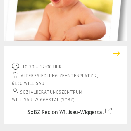
r
(P
e
r
s
e
s
s
E
s
n
E
t
n
e
t
10:30 – 17:00 UHR
r)
e
ALTERSSIEDLUNG ZEHNTENPLATZ 2,
r)
6130 WILLISAU
SOZIALBERATUNGSZENTRUM
WILLISAU-WIGGERTAL (SOBZ)
SoBZ Region Willisau-Wiggertal