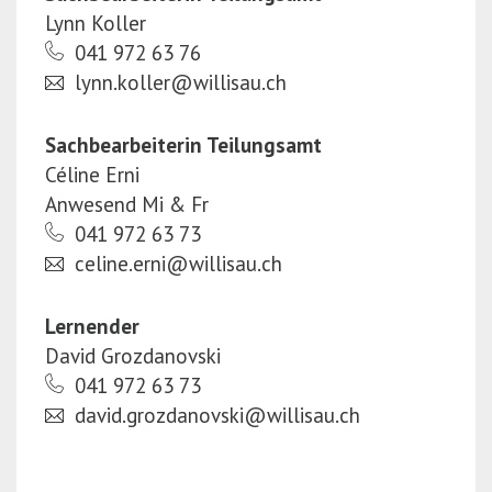
Lynn Koller
041 972 63 76
lynn.koller@willisau.ch
Sachbearbeiterin Teilungsamt
Céline Erni
Anwesend Mi & Fr
041 972 63 73
celine.erni@willisau.ch
Lernender
David Grozdanovski
041 972 63 73
david.grozdanovski@willisau.ch