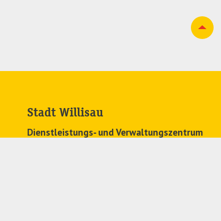
Stadt Willisau
Dienstleistungs- und Verwaltungszentrum
Zehntenplatz 1
6130 Willisau
041 972 63 63
stadtkanzlei@
willisau.ch
Regionales Zivilstandsamt