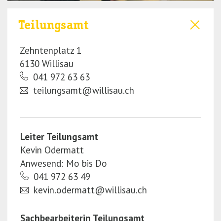
r
(P
Teilungsamt
e
r
s
e
Zehntenplatz 1
s
s
6130 Willisau
E
s
041 972 63 63
n
E
teilungsamt@willisau.ch
t
n
e
t
r)
e
r)
Leiter Teilungsamt
Kevin Odermatt
Anwesend: Mo bis Do
041 972 63 49
kevin.odermatt@willisau.ch
Sachbearbeiterin Teilungsamt